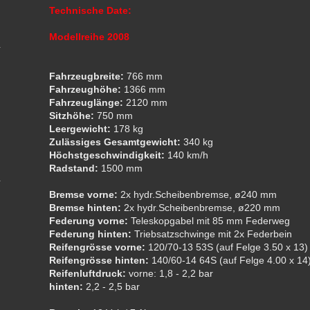
Technische Date:
Modellreihe 2008
Fahrzeugbreite:
766 mm
Fahrzeughöhe:
1366 mm
Fahrzeuglänge:
2120 mm
Sitzhöhe:
750 mm
Leergewicht:
178 kg
Zulässiges Gesamtgewicht:
340 kg
Höchstgeschwindigkeit:
140 km/h
Radstand:
1500 mm
Bremse vorne:
2x hydr.Scheibenbremse, ø240 mm
Bremse hinten:
2x hydr.Scheibenbremse, ø220 mm
Federung vorne:
Teleskopgabel mit 85 mm Federweg
Federung hinten:
Triebsatzschwinge mit 2x Federbein
Reifengrösse vorne:
120/70-13 53S (auf Felge 3.50 x 13)
Reifengrösse hinten:
140/60-14 64S (auf Felge 4.00 x 14
Reifenluftdruck:
vorne: 1,8 - 2,2 bar
hinten:
2,2 - 2,5 bar