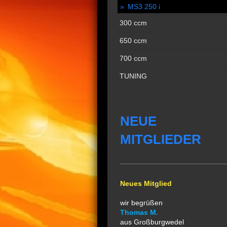
MS3 250 i
300 ccm
650 ccm
700 ccm
TUNING
NEUE
MITGLIEDER
Neues Mitglied
wir begrüßen
Thomas M.
aus Großburgwedel