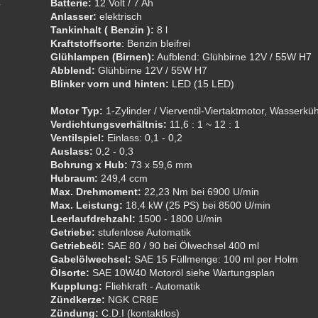
Batterie:
12 Volt / 7 Ah
Anlasser:
elektrisch
Tankinhalt ( Benzin ):
8 l
Kraftstoffsorte
: Benzin bleifrei
Glühlampen (Birnen):
Aufblend: Glühbirne 12V / 55W H7
Abblend:
Glühbirne 12V / 55W H7
Blinker vorn und hinten:
LED (15 LED)
Motor Typ:
1-Zylinder / Vierventil-Viertaktmotor, Wasserkü
Verdichtungsverhältnis:
11,6 : 1 ~ 12 : 1
Ventilspiel:
Einlass: 0,1 - 0,2
Auslass:
0,2 - 0,3
Bohrung x Hub:
73 x 59,6 mm
Hubraum:
249,4 ccm
Max. Drehmoment:
22,23 Nm bei 6900 U/min
Max. Leistung:
18,4 kW (25 PS) bei 8500 U/min
Leerlaufdrehzahl:
1500 - 1800 U/min
Getriebe:
stufenlose Automatik
Getriebeöl:
SAE 80 / 90 bei Ölwechsel 400 ml
Gabelölwechsel:
SAE 15 Füllmenge: 100 ml per Holm
Ölsorte:
SAE 10W40 Motoröl siehe Wartungsplan
Kupplung:
Fliehkraft - Automatik
Zündkerze:
NGK CR8E
Zündung:
C.D.I (kontaktlos)