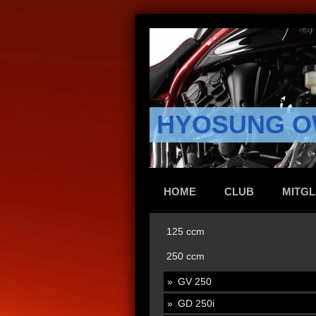
HYOSUNG O
HOME
CLUB
MITGL
125 ccm
250 ccm
GV 250
GD 250i