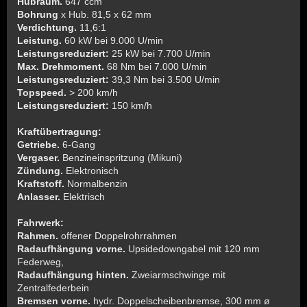
Hubraum.
647 ccm
Bohrung
x Hub. 81,5 x 62 mm
Verdichtung.
11,6:1
Leistung.
60 kW bei 9.000 U/min
Leistungsreduziert:
25 kW bei 7.700 U/min
Max. Drehmoment.
68 Nm bei 7.000 U/min
Leistungsreduziert:
39,3 Nm bei 3.500 U/min
Topspeed.
> 200 km/h
Leistungsreduziert:
150 km/h
Kraftübertragung:
Getriebe.
6-Gang
Vergaser.
Benzineinspritzung (Mikuni)
Zündung.
Elektronisch
Kraftstoff.
Normalbenzin
Anlasser.
Elektrisch
Fahrwerk:
Rahmen.
offener Doppelrohrrahmen
Radaufhängung vorne.
Upsidedowngabel mit 120 mm
Federweg,
Radaufhängung hinten.
Zweiarmschwinge mit
Zentralfederbein
Bremsen vorne.
hydr. Doppelscheibenbremse, 300 mm ø