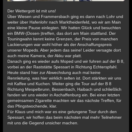
Der Wettergott ist mit uns!
Über Wiesen und Frammersbach ging es dann nach Lohr und
weiter über Hafenlohr nach Marktheidenfeld, wo wir am Main
eine kleine Pause einlegten. Wir hatten Glück und besuchten
ein BMW-(Dosen-)treffen, das dort am Main stattfand. Der
Touningwahn kennt keine Grenzen, der Preis von manchen
Lackierungen war wohl höher als der Anschaffungspreis
unserer Mopeds. Aber jedem das seine! Leider versagte dort
auch meine Kamera, der Akku war platt.
Danach ging es wieder aufs Moped und wir fuhren auf der B 8,
vorbei an der Raststätte Spessart in Richtung Echterspfahl.
Heute stand hier zur Abwechslung auch mal keine
Rennleitung, was hier wirklich selten ist. Dort stärkten wir uns
mit Kaffee und Kuchen. Weiter ging die Tour auf der B 8
Richtung Mespelbrunn, Bessenbach, Haibach und schließlich
fanden wir uns wieder in Aschaffenburg ein. Bei einer letzten
gemeinsamen Zigarette machten wir das nächste Treffen, für
das Pfingstwochende, klar.
Für Klaus und mich war es eine gelungene Tour durch den
Spessart, wir hoffen das beim nächsten mal mehr Teilnehmer
mit uns die Gegend unsicher machen.