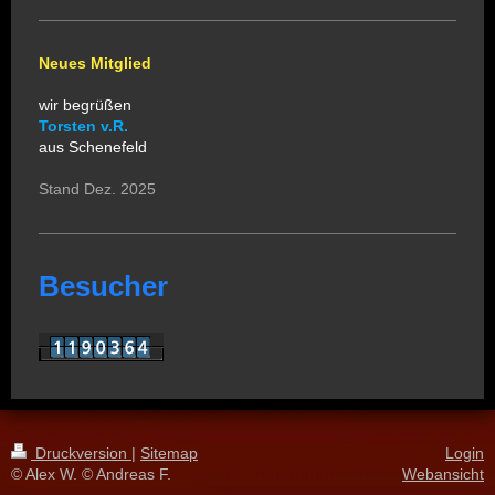
Neues Mitglied
wir begrüßen
Torsten v.R.
aus Schenefeld
Stand Dez. 2025
Besucher
Druckversion
|
Sitemap
Login
© Alex W. © Andreas F.
Webansicht