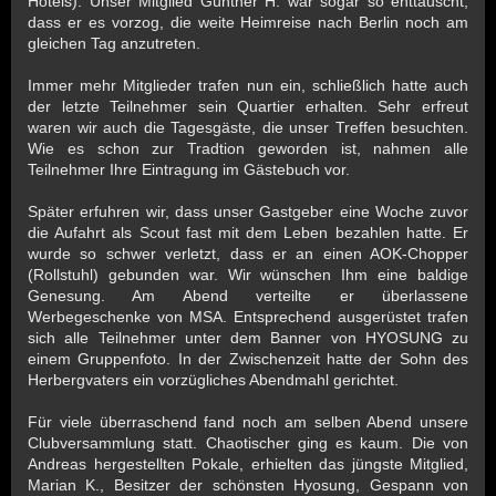
Hotels). Unser Mitglied Günther H. war sogar so enttäuscht,
dass er es vorzog, die weite Heimreise nach Berlin noch am
gleichen Tag anzutreten.
Immer mehr Mitglieder trafen nun ein, schließlich hatte auch
der letzte Teilnehmer sein Quartier erhalten. Sehr erfreut
waren wir auch die Tagesgäste, die unser Treffen besuchten.
Wie es schon zur Tradtion geworden ist, nahmen alle
Teilnehmer Ihre Eintragung im Gästebuch vor.
Später erfuhren wir, dass unser Gastgeber eine Woche zuvor
die Aufahrt als Scout fast mit dem Leben bezahlen hatte. Er
wurde so schwer verletzt, dass er an einen AOK-Chopper
(Rollstuhl) gebunden war. Wir wünschen Ihm eine baldige
Genesung. Am Abend verteilte er überlassene
Werbegeschenke von MSA. Entsprechend ausgerüstet trafen
sich alle Teilnehmer unter dem Banner von HYOSUNG zu
einem Gruppenfoto. In der Zwischenzeit hatte der Sohn des
Herbergvaters ein vorzügliches Abendmahl gerichtet.
Für viele überraschend fand noch am selben Abend unsere
Clubversammlung statt. Chaotischer ging es kaum. Die von
Andreas hergestellten Pokale, erhielten das jüngste Mitglied,
Marian K., Besitzer der schönsten Hyosung, Gespann von