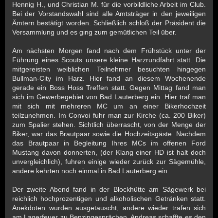
Hennig H., und Christian M. für die vorbildliche Arbeit im Club.
Bei der Vorstandswahl sind alle Amtsträger in den jeweiligen
Ämtern bestätigt worden. Schließlich schloß der Präsident die
Versammlung und es ging zum gemütlichen Teil über.
Am nächsten Morgen fand nach dem Frühstück unter der
Führung eines Scouts unsere kleine Harzrundfahrt statt. Die
mitgereisten weiblichen Teilnehmer besuchten hingegen
Bullman-City im Harz. Hier fand an diesem Wochenende
gerade ein Boss Hoss Treffen statt. Gegen Mittag fand man
sich im Gewerbegebiet von Bad Lauterberg ein. Hier traf man
mit sich mit mehreren MC um an einer Bikerhochzeit
teilzunehmen. Im Convoi fuhr man zur Kirche (ca. 200 Biker)
zum Spalier stehen. Sichtlich überrascht, von der Menge der
Biker, war das Brautpaar sowie die Hochzeitsgäste. Nachdem
das Brautpaar in Begleitung Ihres MCs im offenen Ford
Mustang davon donnerten, (der Klang einer HD ist halt doch
unvergleichlich), fuhren einige wieder zurück zur Sägemühle,
andere kehrten noch einmal in Bad Lauterberg ein.
Der zweite Abend fand in der Blockhütte am Sägewerk bei
reichlich hochprozentigen und alkoholischen Getränken statt.
Anekdoten wurden ausgetauscht, andere wieder trafen sich
am Lagerfeuer zu Benzingesprächen. Andreas schaffte es den