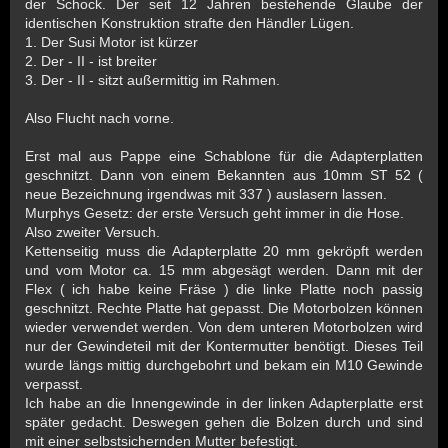
der Schock. Der seit 12 Jahren bestehende Glaube der
identischen Konstruktion strafte den Händler Lügen.
1. Der Susi Motor ist kürzer
2. Der - II - ist breiter
3. Der - II - sitzt außermittig im Rahmen.
Also Flucht nach vorne.
Erst mal aus Pappe eine Schablone für die Adapterplatten
geschnitzt. Dann von einem Bekannten aus 10mm ST 52 (
neue Bezeichnung irgendwas mit 337 ) auslasern lassen.
Murphys Gesetz: der erste Versuch geht immer in die Hose.
Also zweiter Versuch.
Kettenseitig muss die Adapterplatte 20 mm gekröpft werden
und vom Motor ca. 15 mm abgesägt werden. Dann mit der
Flex ( ich habe keine Fräse ) die linke Platte noch passig
geschnitzt. Rechte Platte hat gepasst. Die Motorbolzen können
wieder verwendet werden. Von dem unteren Motorbolzen wird
nur der Gewindeteil mit der Kontermutter benötigt. Dieses Teil
wurde längs mittig durchgebohrt und bekam ein M10 Gewinde
verpasst.
Ich habe an die Innengewinde in der linken Adapterplatte erst
später gedacht. Deswegen gehen die Bolzen durch und sind
mit einer selbstsichernden Mutter befestigt.